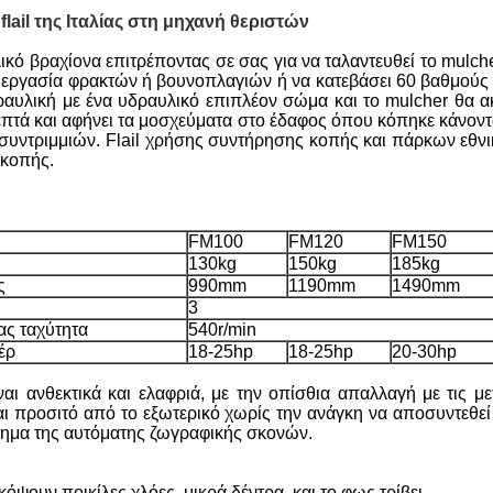
ail της Ιταλίας στη μηχανή θεριστών
ικό βραχίονα επιτρέποντας σε σας για να ταλαντευθεί το mulche
ν εργασία φρακτών ή βουνοπλαγιών ή να κατεβάσει 60 βαθμούς 
αυλική με ένα υδραυλικό επιπλέον σώμα και το mulcher θα ακ
 λεπτά και αφήνει τα μοσχεύματα στο έδαφος όπου κόπηκε κάνοντα
 συντριμμιών. Flail χρήσης συντήρησης κοπής και πάρκων εθνι
 κοπής.
FM100
FM120
FM150
130kg
150kg
185kg
ς
990mm
1190mm
1490mm
3
ας ταχύτητα
540r/min
έρ
18-25hp
18-25hp
20-30hp
ίναι ανθεκτικά και ελαφριά, με την οπίσθια απαλλαγή με τις μ
αι προσιτό από το εξωτερικό χωρίς την ανάγκη να αποσυντεθε
τημα της αυτόματης ζωγραφικής σκονών.
ψουν ποικίλες χλόες, μικρά δέντρα, και το φως τρίβει.