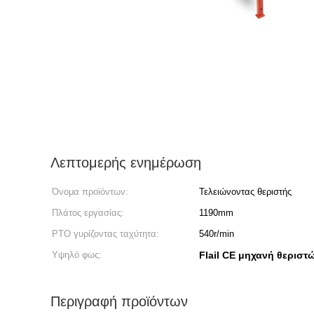
Λεπτομερής ενημέρωση
Όνομα προϊόντων:
Τελειώνοντας θεριστής
Πλάτος εργασίας:
1190mm
PTO γυρίζοντας ταχύτητα:
540r/min
Υψηλό φως:
Flail CE μηχανή θεριστ
Περιγραφή προϊόντων