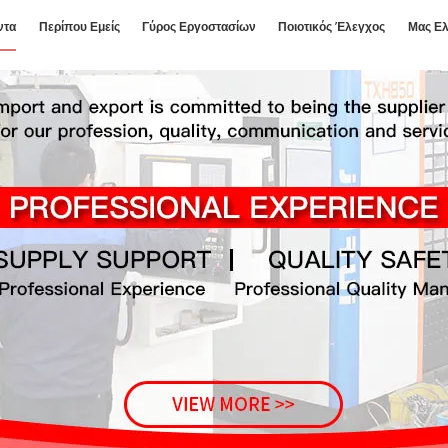
ντα
Περίπου Εμείς
Γύρος Εργοστασίων
Ποιοτικός Έλεγχος
Μας Ελ