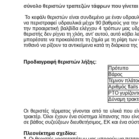
σύνολο θεριστών τραπεζών τάφρων που γίνεται fl
Το κεφάλι θεριστών είναι συνδεμένο με έναν υδραυλ
να περιστραφεί υδραυλικά μέχρι 90 βαθμούς για τη
την προαιρετική βαλβίδα ελέγχου 4 τρόπων μας υδρ
θεριστής δεν ρίχνει τη χλόη, αντ' αυτού, αυτό κόβει
μπορέσατε να προκαλέσετε τη ζημία με τη ρίψη των
πιθανό να ρίξουν τα αντικείμενα κατά τη διάρκεια της
Προδιαγραφή θεριστών λήξης:
Πρότυπο
Βάρος
Τέμνον πλάτο
Αριθμός flails
PTO γυρίζοντ
Δύναμη τρακτ
Οι θεριστές τέρματος γίνονται από τα υλικά που ε
τρακτέρ. Όλοι έχουν ένα σύστημα λίπανσης που είν
σε βάθος συζεύξεων διευθετήσιμος, ΕΚ και ένα σύσ
Πλεονέκτημα σχεδίου:
1.
Οι θεριστές χορτοταπήτων μας μπορούν να πετσοκό