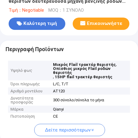
θεριστών δευτερεύουσα μηχανή βενζίνης ροδών
15HP ροδών οπίσθια
Τιμή：Negotiable
MOQ：1 ΣΥΝΟΛΟ
Καλύτερη τιμή
Επικοινωνήστε
Περιγραφή Προϊόντων
,
Μικρός Flail τρακτέρ θεριστής
Οπίσθιος μικρός Flail ροδών
Υψηλό φως
θεριστής
,
15HP flail τρακτέρ θεριστής
Όροι πληρωμής
L/C, T/T
Αριθμό μοντέλου
AT120
Δυνατότητα
300 σύνολο/σύνολα το μήνα
προσφοράς
Μάρκα
Qianyi
Πιστοποίηση
CE
Δείτε περισσότερων