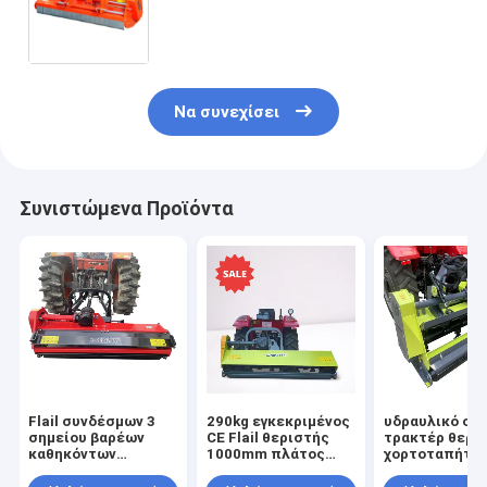
δευτερεύουσα μηχανή βενζίνης
ροδών 15HP ροδών οπίσθια
Να συνεχίσει
Συνιστώμενα Προϊόντα
Flail συνδέσμων 3
290kg εγκεκριμένος
υδραυλικό σύ
σημείου βαρέων
CE Flail θεριστής
τρακτέρ θερι
καθηκόντων
1000mm πλάτος
χορτοταπήτω
υδραυλικό Flail
εργασίας
180cm ATV οπ
τρακτέρ 540r/Min
ελεγχόμενο